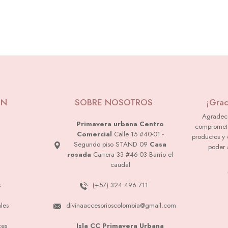
ÓN
SOBRE NOSOTROS
¡Grac
Agradec
Primavera urbana Centro
comprometi
Comercial
Calle 15 #40-01 -
productos y 
Segundo piso STAND 09
Casa
poder 
rosada
Carrera 33 #46-03 Barrio el
caudal
s
(+57) 324 496 711
les
divinaaccesorioscolombia@gmail.com
ces
Isla CC Primavera Urbana