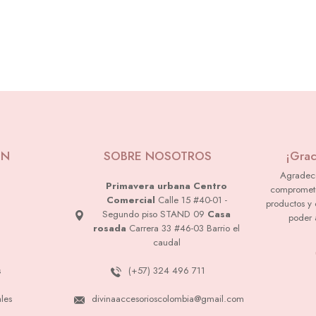
ÓN
SOBRE NOSOTROS
¡Grac
Agradec
Primavera urbana Centro
comprometi
Comercial
Calle 15 #40-01 -
productos y 
Segundo piso STAND 09
Casa
poder 
rosada
Carrera 33 #46-03 Barrio el
caudal
s
(+57) 324 496 711
les
divinaaccesorioscolombia@gmail.com