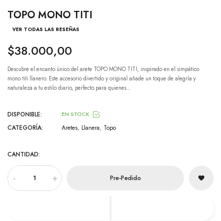
TOPO MONO TITI
VER TODAS LAS RESEÑAS
$38.000,00
Descubre el encanto único del arete TOPO MONO TITI, inspirado en el simpático
mono titi llanero. Este accesorio divertido y original añade un toque de alegría y
naturaleza a tu estilo diario, perfecto para quienes...
DISPONIBLE:
EN STOCK
CATEGORÍA:
Aretes
,
Llanera
,
Topo
CANTIDAD:
-
+
Pre-Pedido